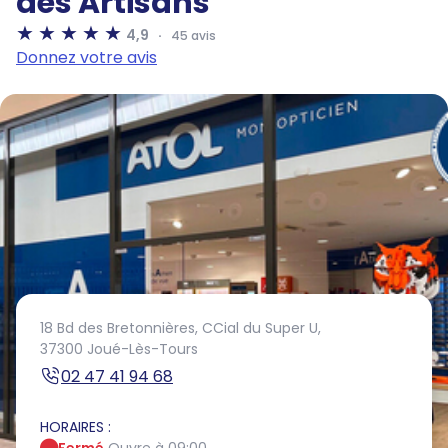
des Artisans
4,9
45 avis
Donnez votre avis
18 Bd des Bretonnières,
CCial du Super U,
37300 Joué-Lès-Tours
02 47 41 94 68
HORAIRES :