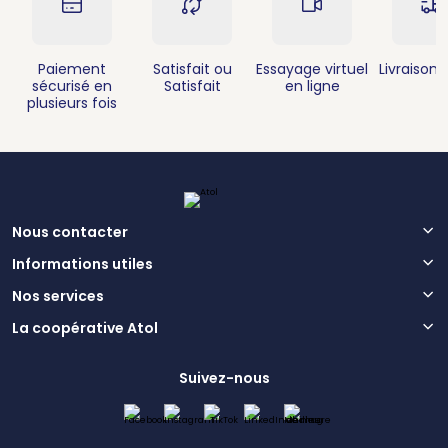
Paiement
Satisfait ou
Essayage virtuel
Livraison 
sécurisé en
Satisfait
en ligne
plusieurs fois
Nous contacter
Informations utiles
Nos services
La coopérative Atol
Suivez-nous