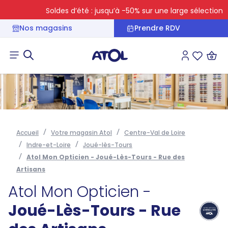
Soldes d’été : jusqu’à -50% sur une large sélection
Nos magasins
Prendre RDV
Connexion
Liste des 
Accueil
Votre magasin Atol
Centre-Val de Loire
Indre-et-Loire
Joué-lès-Tours
Atol Mon Opticien - Joué-Lès-Tours - Rue des
Artisans
Atol Mon Opticien -
Joué-Lès-Tours - Rue