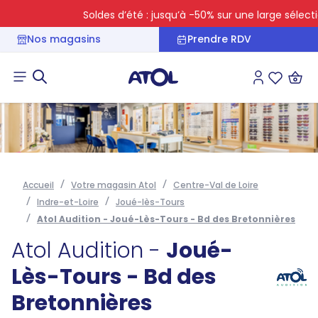
Soldes d’été : jusqu’à -50% sur une large sélection
Nos magasins
Prendre RDV
Connexion
Liste des 
Accueil
Votre magasin Atol
Centre-Val de Loire
Indre-et-Loire
Joué-lès-Tours
Atol Audition - Joué-Lès-Tours - Bd des Bretonnières
Atol Audition -
Joué-
Lès-Tours - Bd des
Bretonnières