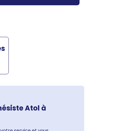
es
ésiste Atol à
votre service et vous