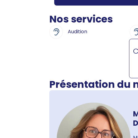
Nos services
Audition
C
Présentation du
M
D
M