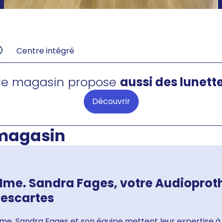
Centre intégré
e magasin propose
aussi des lunett
Découvrir
 magasin
me. Sandra Fages, votre Audioproth
escartes
me. Sandra Fages et son équipe mettent leur expertise à 