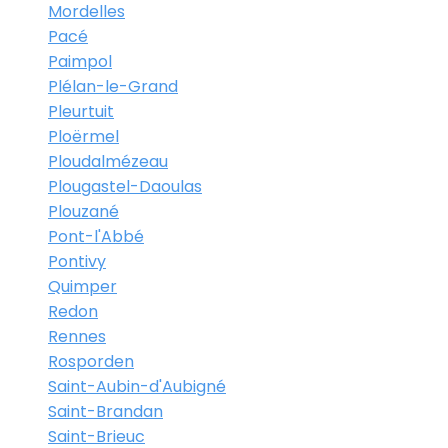
Mordelles
Pacé
Paimpol
Plélan-le-Grand
Pleurtuit
Ploërmel
Ploudalmézeau
Plougastel-Daoulas
Plouzané
Pont-l'Abbé
Pontivy
Quimper
Redon
Rennes
Rosporden
Saint-Aubin-d'Aubigné
Saint-Brandan
Saint-Brieuc