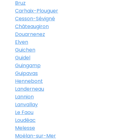
Bruz
Carhaix-Plouguer
Cesson-Sévigné
Châteaugiron
Douarnenez
Elven
Guichen
Guidel
Guingamp
Guipavas
Hennebont
Landerneau
Lannion
Lanvallay
Le Faou
Loudéac
Melesse
Moëlan-sur-Mer