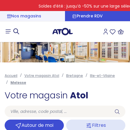
Soldes d’été : jusqu’à -50% sur une large sélect
Nos magasins
Prendre RDV
Connexion
Liste des 
Accueil
Votre magasin Atol
Bretagne
Ille-et-Vilaine
Melesse
Votre magasin
Atol
Autour de moi
Filtres