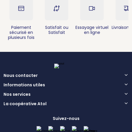
Paiement
Satisfait ou
Essayage virtuel
Livraison 
sécurisé en
Satisfait
en ligne
plusieurs fois
Nous contacter
Informations utiles
Nos services
La coopérative Atol
Suivez-nous