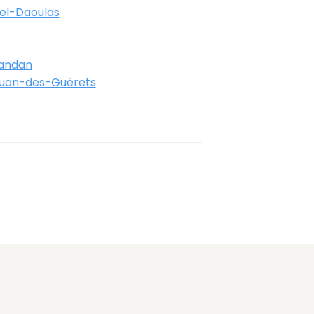
el-Daoulas
randan
ouan-des-Guérets