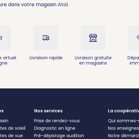
Itinéraire
Plus d'info
ure dans votre magasin Atol.
es - Avenue des Platanes
rdelles
 virtuel
Livraison rapide
Livraison gratuite
Dépa
igne
en magasins
imm
Itinéraire
Plus d'info
es
Nos services
La coopérati
asin
Prise de rendez-vous
Qui sommes-
es de soleil
Diagnostic en ligne
Nos enseigne
tes de vue
Pré-dépistage audition
Notre démarc