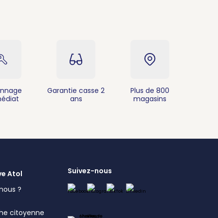
nnage
Garantie casse 2
Plus de 800
édiat
ans
magasins
Suivez-nous
ve Atol
nous ?
s
he citoyenne