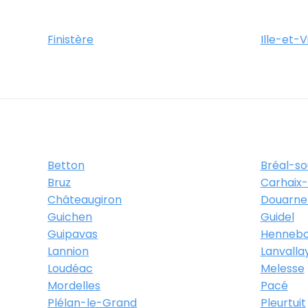
Itinéraire
Plus d'info
Finistère
Ille-et-V
e des Platanes
Mordelles
Betton
Bréal-s
Itinéraire
Plus d'info
Bruz
Carhaix-
Châteaugiron
Douarne
Guichen
Guidel
Guipavas
Hennebo
ue des Platanes
Lannion
Lanvalla
é d'ECOMIAM 35310 Mordelles
Loudéac
Melesse
Mordelles
Pacé
Plélan-le-Grand
Pleurtuit