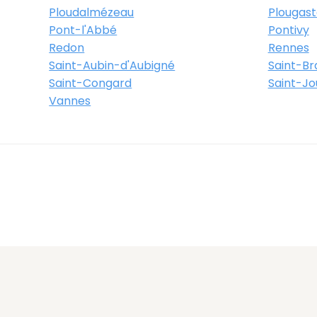
Ploudalmézeau
Plougast
Itinéraire
Plus d'info
Pont-l'Abbé
Pontivy
Redon
Rennes
Saint-Aubin-d'Aubigné
Saint-B
e du Bosphore
Saint-Congard
Saint-J
Vannes
es
Itinéraire
Plus d'info
e de Rennes