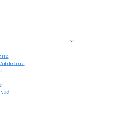
erre
al de Loire
t
e
 Sud