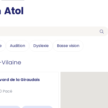
n
Atol
e
Audition
Dyslexie
Basse vision
-Vilaine
vard de la Giraudais
40 Pacé