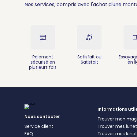
RDV
Nos services, compris avec l'achat d'une mont
Atol Mon Opticien - Atol Mordell
4,8
52 avis
1 Avenue des Platanes 35310 Mo
02 99 85 16 16
Paiement
Satisfait ou
Essayage
Fermé.
Ouvre demain à 09:00
sécurisé en
Satisfait
en l
plusieurs fois
RDV
Informations util
Nous contacter
Trouver mon mag
Service client
Trouver mes lunett
FAQ
Trouver mes lunet