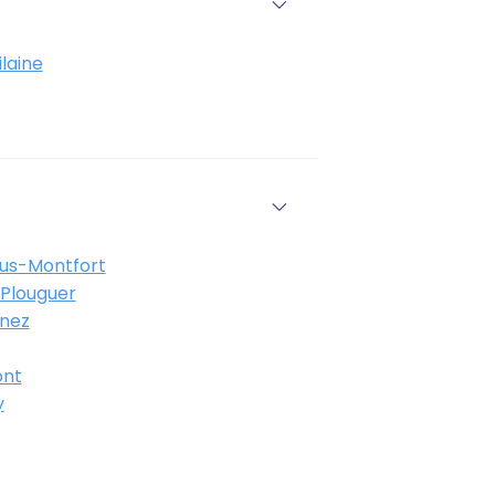
ilaine
ous-Montfort
Plouguer
nez
nt
y