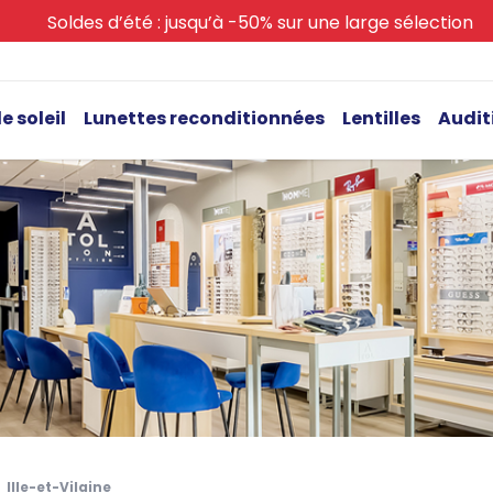
Soldes d’été : jusqu’à -50% sur une large sélection
e soleil
Lunettes reconditionnées
Lentilles
Audit
Ille-et-Vilaine