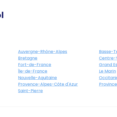
l
Itinéraire
Plus d'info
s Place du Colombier
00 Rennes
Auvergne-Rhône-Alpes
Basse-T
Bretagne
Centre-V
Fort-de-France
Grand Es
Itinéraire
Plus d'info
Île-de-France
Le Marin
Nouvelle-Aquitaine
Occitani
Provence-Alpes-Côte d'Azur
Province
Saint-Pierre
ce De L'eglise
sse