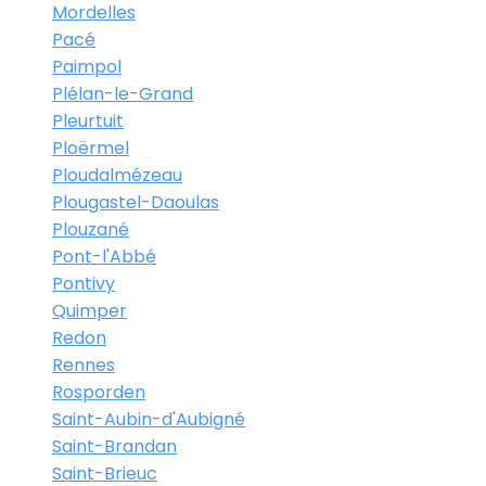
Mordelles
Pacé
Paimpol
Plélan-le-Grand
Pleurtuit
Ploërmel
Ploudalmézeau
Plougastel-Daoulas
Plouzané
Pont-l'Abbé
Pontivy
Quimper
Redon
Rennes
Rosporden
Saint-Aubin-d'Aubigné
Saint-Brandan
Saint-Brieuc