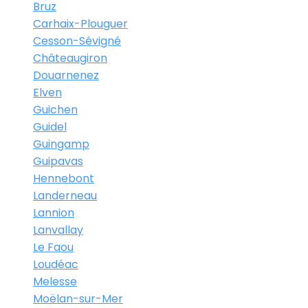
Bruz
Carhaix-Plouguer
Cesson-Sévigné
Châteaugiron
Douarnenez
Elven
Guichen
Guidel
Guingamp
Guipavas
Hennebont
Landerneau
Lannion
Lanvallay
Le Faou
Loudéac
Melesse
Moëlan-sur-Mer