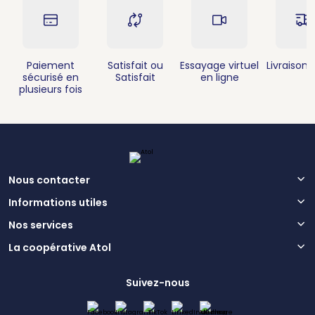
Paiement
Satisfait ou
Essayage virtuel
Livraison 
sécurisé en
Satisfait
en ligne
plusieurs fois
Nous contacter
Informations utiles
Nos services
La coopérative Atol
Suivez-nous