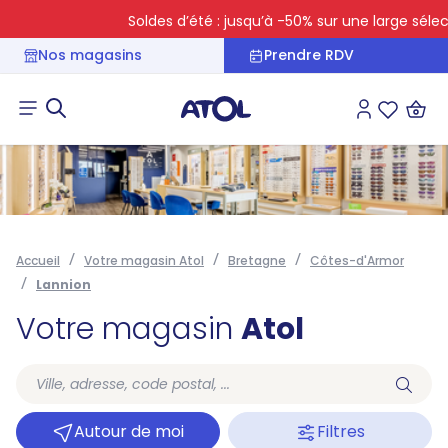
Soldes d’été : jusqu’à -50% sur une large sélecti
Nos magasins
Prendre RDV
Connexion
Liste des 
Accueil
Votre magasin Atol
Bretagne
Côtes-d'Armor
Lannion
Votre magasin
Atol
Autour de moi
Filtres