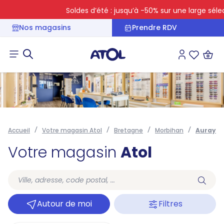
Soldes d’été : jusqu’à -50% sur une large sélect
Nos magasins
Prendre RDV
Connexion
Liste des 
Accueil
Votre magasin Atol
Bretagne
Morbihan
Auray
Votre magasin
Atol
Autour de moi
Filtres