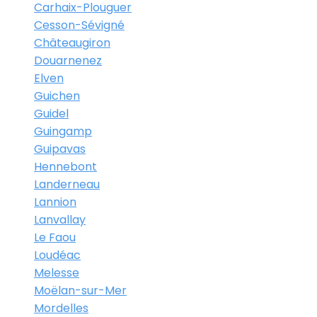
Carhaix-Plouguer
Cesson-Sévigné
Châteaugiron
Douarnenez
Elven
Guichen
Guidel
Guingamp
Guipavas
Hennebont
Landerneau
Lannion
Lanvallay
Le Faou
Loudéac
Melesse
Moëlan-sur-Mer
Mordelles