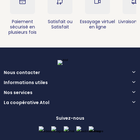
Paiement
Satisfait ou
Essayage virtuel
Livraison 
sécurisé en
Satisfait
en ligne
plusieurs fois
Nous contacter
Informations utiles
Nos services
La coopérative Atol
Suivez-nous