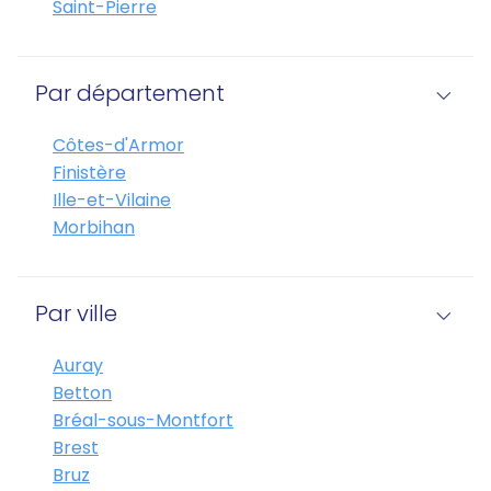
Saint-Pierre
Par département
Côtes-d'Armor
Finistère
Ille-et-Vilaine
Morbihan
Par ville
Auray
Betton
Bréal-sous-Montfort
Brest
Bruz