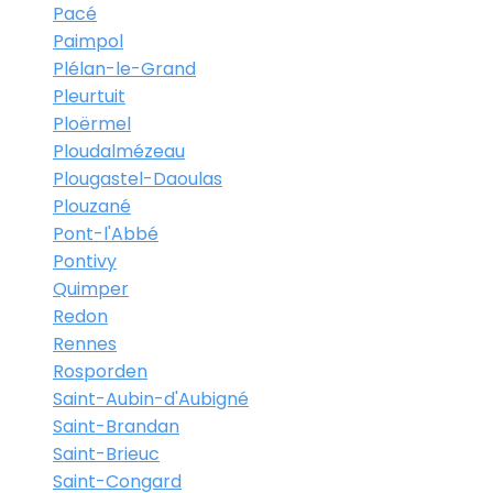
Pacé
Paimpol
Plélan-le-Grand
Pleurtuit
Ploërmel
Ploudalmézeau
Plougastel-Daoulas
Plouzané
Pont-l'Abbé
Pontivy
Quimper
Redon
Rennes
Rosporden
Saint-Aubin-d'Aubigné
Saint-Brandan
Saint-Brieuc
Saint-Congard