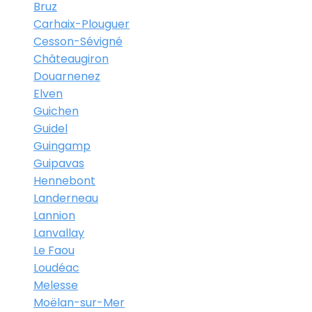
Bruz
Carhaix-Plouguer
Cesson-Sévigné
Châteaugiron
Douarnenez
Elven
Guichen
Guidel
Guingamp
Guipavas
Hennebont
Landerneau
Lannion
Lanvallay
Le Faou
Loudéac
Melesse
Moëlan-sur-Mer