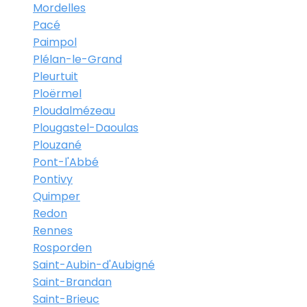
Mordelles
Pacé
Paimpol
Plélan-le-Grand
Pleurtuit
Ploërmel
Ploudalmézeau
Plougastel-Daoulas
Plouzané
Pont-l'Abbé
Pontivy
Quimper
Redon
Rennes
Rosporden
Saint-Aubin-d'Aubigné
Saint-Brandan
Saint-Brieuc