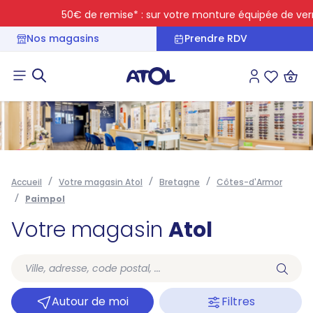
50€ de remise* : sur votre monture équipée de verres 
Nos magasins
Prendre RDV
Connexion
Liste des 
Accueil
Votre magasin Atol
Bretagne
Côtes-d'Armor
Paimpol
Votre magasin
Atol
Autour de moi
Filtres