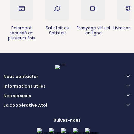
Paiement
Satisfait ou
Essayage virtuel
Livraison 
sécurisé en
Satisfait
en ligne
plusieurs fois
Nous contacter
Informations utiles
Nos services
La coopérative Atol
Suivez-nous