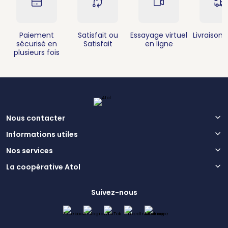
Paiement
Satisfait ou
Essayage virtuel
Livraison 
sécurisé en
Satisfait
en ligne
plusieurs fois
Nous contacter
Informations utiles
Nos services
La coopérative Atol
Suivez-nous