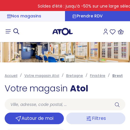
Soldes d’été : jusqu’à -50% sur une large sélecti
Nos magasins
Prendre RDV
Connexion
Liste des 
Accueil
Votre magasin Atol
Bretagne
Finistère
Brest
Votre magasin
Atol
Autour de moi
Filtres