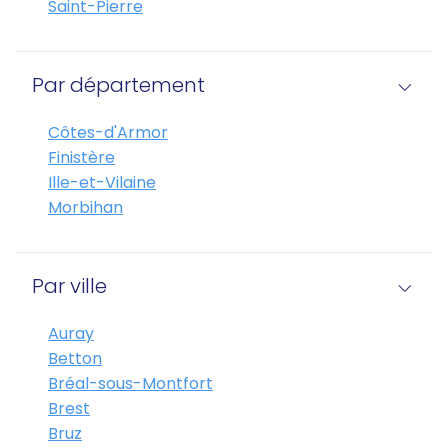
Saint-Pierre
Par département
Côtes-d'Armor
Finistère
Ille-et-Vilaine
Morbihan
Par ville
Auray
Betton
Bréal-sous-Montfort
Brest
Bruz