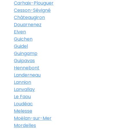
Carhaix-Plouguer
Cesson-Sévigné
Châteaugiron
Douarnenez
Elven
Guichen
Guidel
Guingamp
Guipavas
Hennebont
Landerneau
Lannion
Lanvallay
Le Faou
Loudéac
Melesse
Moëlan-sur-Mer
Mordelles