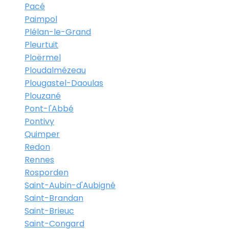
Pacé
Paimpol
Plélan-le-Grand
Pleurtuit
Ploërmel
Ploudalmézeau
Plougastel-Daoulas
Plouzané
Pont-l'Abbé
Pontivy
Quimper
Redon
Rennes
Rosporden
Saint-Aubin-d'Aubigné
Saint-Brandan
Saint-Brieuc
Saint-Congard