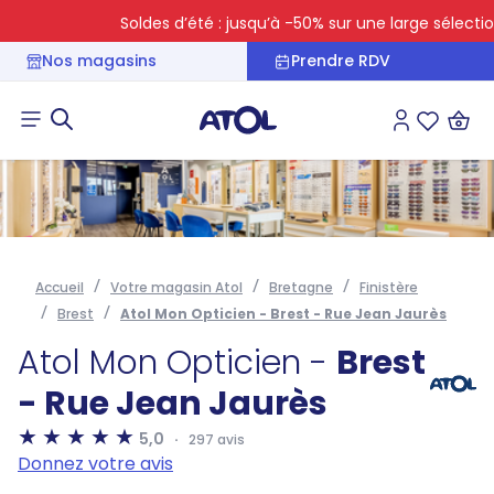
Soldes d’été : jusqu’à -50% sur une large sélection
Nos magasins
Prendre RDV
Connexion
Liste des 
Accueil
Votre magasin Atol
Bretagne
Finistère
Brest
Atol Mon Opticien - Brest - Rue Jean Jaurès
Atol Mon Opticien -
Brest
- Rue Jean Jaurès
5,0
297 avis
Donnez votre avis