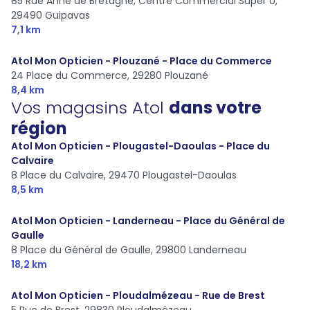
85 Rue Anne de Bretagne, Centre Commercial Super U,
29490 Guipavas
7,1 km
Atol Mon Opticien - Plouzané - Place du Commerce
24 Place du Commerce,
29280 Plouzané
8,4 km
Vos magasins Atol
dans votre
région
Atol Mon Opticien - Plougastel-Daoulas - Place du
Calvaire
8 Place du Calvaire,
29470 Plougastel-Daoulas
8,5 km
Atol Mon Opticien - Landerneau - Place du Général de
Gaulle
8 Place du Général de Gaulle,
29800 Landerneau
18,2 km
Atol Mon Opticien - Ploudalmézeau - Rue de Brest
5 Rue de Brest,
29830 Ploudalmézeau