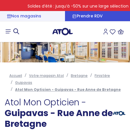
Soldes d’été : jusqu’à -50% sur une large sélection
Nos magasins
Prendre RDV
Connexion
Liste des 
Accueil
Votre magasin Atol
Bretagne
Finistère
Guipavas
Atol Mon Opticien - Guipavas - Rue Anne de Bretagne
Atol Mon Opticien -
Guipavas - Rue Anne de
Bretagne