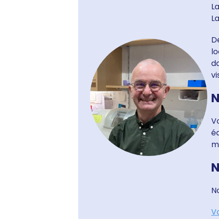
L
L
De
lo
da
vi
N
Vo
é
m
N
No
Vo