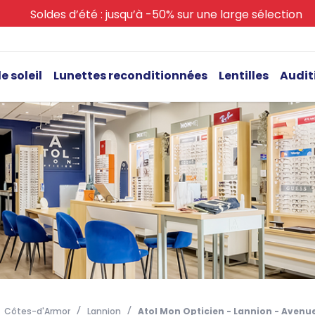
Soldes d’été : jusqu’à -50% sur une large sélection
e soleil
Lunettes reconditionnées
Lentilles
Audit
Côtes-d'Armor
Lannion
Atol Mon Opticien - Lannion - Avenue