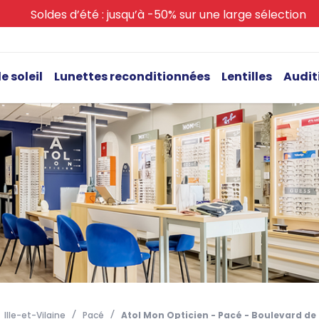
Soldes d’été : jusqu’à -50% sur une large sélection
e soleil
Lunettes reconditionnées
Lentilles
Audit
Ille-et-Vilaine
Pacé
Atol Mon Opticien - Pacé - Boulevard de 