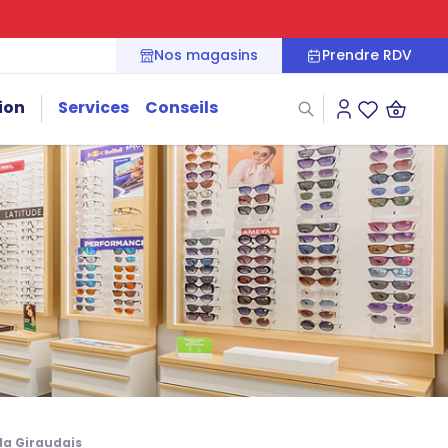
Nos magasins
Prendre RDV
ion
Services
Conseils
Connexion
Liste des fa
la Giraudais