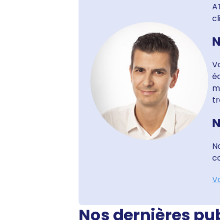
AT
cl
N
Vo
é
m
tr
N
No
co
Vo
Nos dernières pu