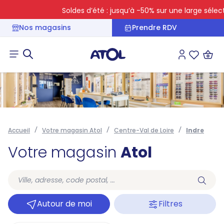
Soldes d’été : jusqu’à -50% sur une large sélecti
Nos magasins
Prendre RDV
Connexion
Liste des 
Accueil
Votre magasin Atol
Centre-Val de Loire
Indre
Votre magasin
Atol
Autour de moi
Filtres