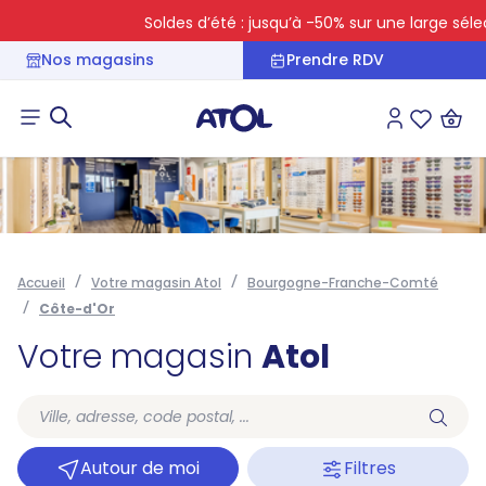
Soldes d’été : jusqu’à -50% sur une large sélect
Nos magasins
Prendre RDV
Connexion
Liste des 
Accueil
Votre magasin Atol
Bourgogne-Franche-Comté
Côte-d'Or
Votre magasin
Atol
Autour de moi
Filtres