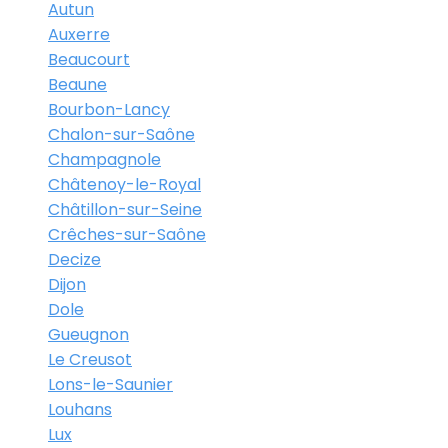
Autun
Auxerre
Beaucourt
Beaune
Bourbon-Lancy
Chalon-sur-Saône
Champagnole
Châtenoy-le-Royal
Châtillon-sur-Seine
Crêches-sur-Saône
Decize
Dijon
Dole
Gueugnon
Le Creusot
Lons-le-Saunier
Louhans
Lux