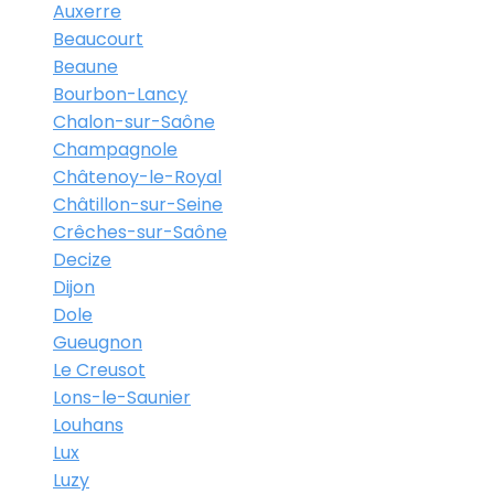
Auxerre
Beaucourt
Beaune
Bourbon-Lancy
Chalon-sur-Saône
Champagnole
Châtenoy-le-Royal
Châtillon-sur-Seine
Crêches-sur-Saône
Decize
Dijon
Dole
Gueugnon
Le Creusot
Lons-le-Saunier
Louhans
Lux
Luzy