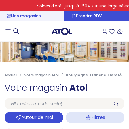
Soldes d’été : jusqu’à -50% sur une large sélecti
Nos magasins
Prendre RDV
Connexion
Liste des 
Accueil
Votre magasin Atol
Bourgogne-Franche-Comté
Votre magasin
Atol
Autour de moi
Filtres