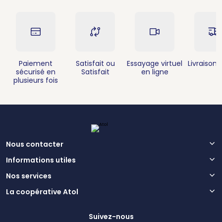
Paiement
Satisfait ou
Essayage virtuel
Livraison 
sécurisé en
Satisfait
en ligne
plusieurs fois
Nous contacter
Informations utiles
Nos services
La coopérative Atol
Suivez-nous