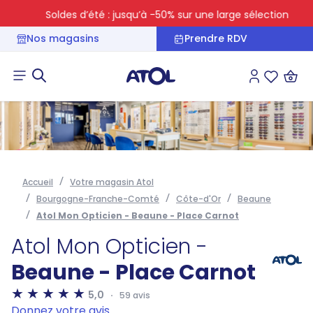
Soldes d’été : jusqu’à -50% sur une large sélection
Nos magasins
Prendre RDV
Connexion
Liste des 
Accueil
Votre magasin Atol
Bourgogne-Franche-Comté
Côte-d'Or
Beaune
Atol Mon Opticien - Beaune - Place Carnot
Atol Mon Opticien -
Beaune - Place Carnot
5,0
59 avis
Donnez votre avis