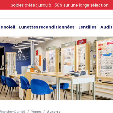
Soldes d’été : jusqu’à -50% sur une large sélection
e soleil
Lunettes reconditionnées
Lentilles
Audit
-Franche-Comté
Yonne
Auxerre