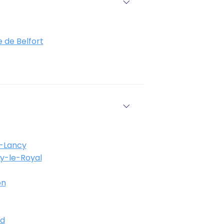
e de Belfort
-Lancy
y-le-Royal
on
d