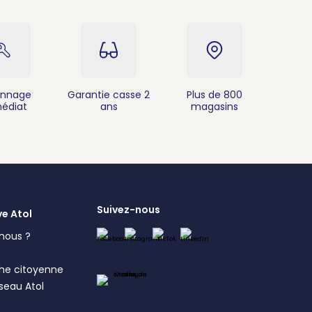
nnage
Garantie casse 2
Plus de 800
édiat
ans
magasins
Suivez-nous
ve Atol
nous ?
s
he citoyenne
éseau Atol