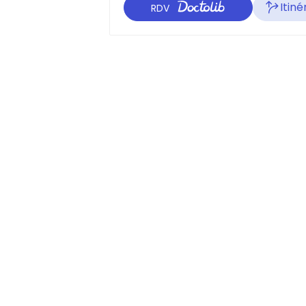
Itiné
RDV