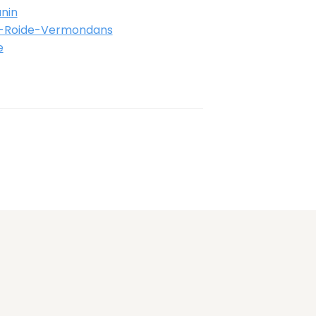
nin
-Roide-Vermondans
e