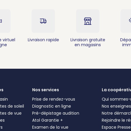
 virtuel
Livraison rapide
Livraison gratuite
Dépa
igne
en magasins
imm
es
Nos services
La coopérati
asin
Prise de rendez-vous
Qui sommes-
es de soleil
Diagnostic en ligne
Nos enseigne
tes de vue
Pré-dépistage audition
Notre démarc
les
Atol Garantie +
Rejoindre le r
rs
Examen de la vue
Espace Presse