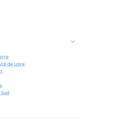
erre
al de Loire
t
e
 Sud