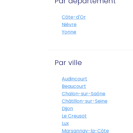
Par département
Côte-d'Or
Nièvre
Yonne
Par ville
Audincourt
Beaucourt
Chalon-sur-Saône
Châtillon-sur-Seine
Dijon
Le Creusot
Lux
Marsannay-la-Côte