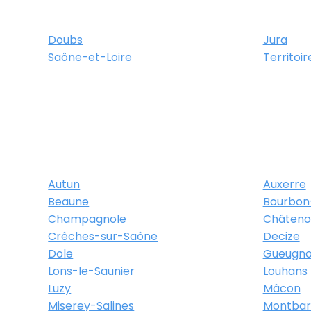
Doubs
Jura
Saône-et-Loire
Territoir
Autun
Auxerre
Beaune
Bourbon
Champagnole
Châteno
Crêches-sur-Saône
Decize
Dole
Gueugn
Lons-le-Saunier
Louhans
Luzy
Mâcon
Miserey-Salines
Montbar