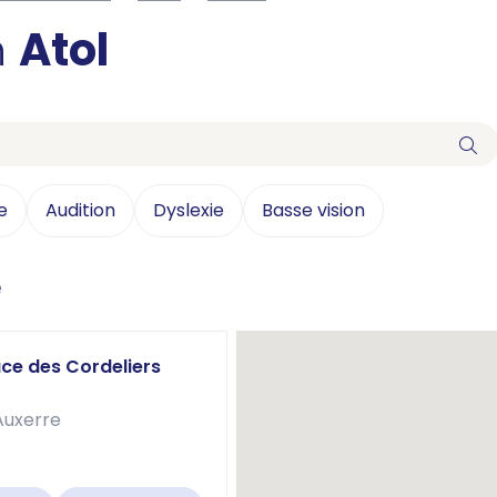
n
Atol
e
Audition
Dyslexie
Basse vision
e
ace des Cordeliers
Auxerre