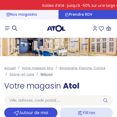
Soldes d’été : jusqu’à -50% sur une large sé
Nos magasins
Prendre RDV
Connexion
Liste des 
Accueil
Votre magasin Atol
Bourgogne-Franche-Comté
Saône-et-Loire
Mâcon
Votre magasin
Atol
Autour de moi
Filtres