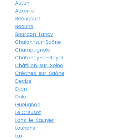
Autun
Auxerre
Beaucourt
Beaune
Bourbon-Lancy
Chalon-sur-Saône
Champagnole
Châtenoy-le-Royal
Châtillon-sur-Seine
Crêches-sur-Saône
Decize
Dijon
Dole
Gueugnon
Le Creusot
Lons-le-Saunier
Louhans
Lux