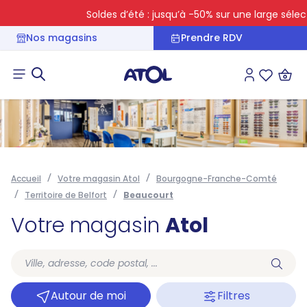
Soldes d’été : jusqu’à -50% sur une large sélecti
Nos magasins
Prendre RDV
Connexion
Liste des 
Accueil
Votre magasin Atol
Bourgogne-Franche-Comté
Territoire de Belfort
Beaucourt
Votre magasin
Atol
Autour de moi
Filtres