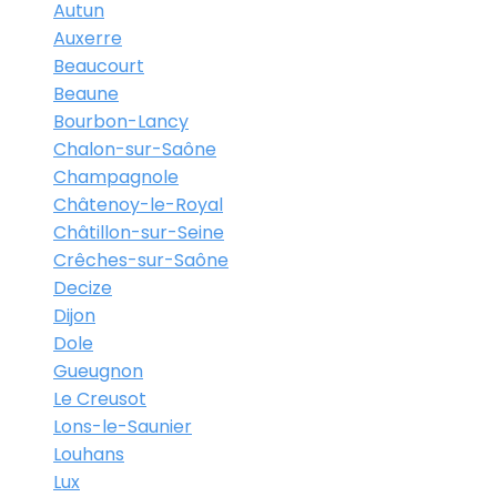
Autun
Auxerre
Beaucourt
Beaune
Bourbon-Lancy
Chalon-sur-Saône
Champagnole
Châtenoy-le-Royal
Châtillon-sur-Seine
Crêches-sur-Saône
Decize
Dijon
Dole
Gueugnon
Le Creusot
Lons-le-Saunier
Louhans
Lux