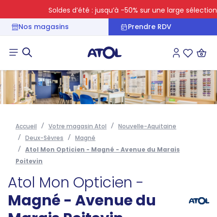
Soldes d’été : jusqu’à -50% sur une large sélection
Nos magasins
Prendre RDV
Connexion
Liste des 
Accueil
Votre magasin Atol
Nouvelle-Aquitaine
Deux-Sèvres
Magné
Atol Mon Opticien - Magné - Avenue du Marais
Poitevin
Atol Mon Opticien -
Magné - Avenue du