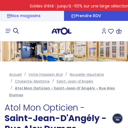
Soldes d’été : jusqu’à -50% sur une large sélection
Nos magasins
Prendre RDV
Connexion
Liste des 
Accueil
Votre magasin Atol
Nouvelle-Aquitaine
Charente-Maritime
Saint-Jean-d'Angély
Atol Mon Opticien - Saint-Jean-D'Angély - Rue Alex
Dumas
Atol Mon Opticien -
Saint-Jean-D'Angély -