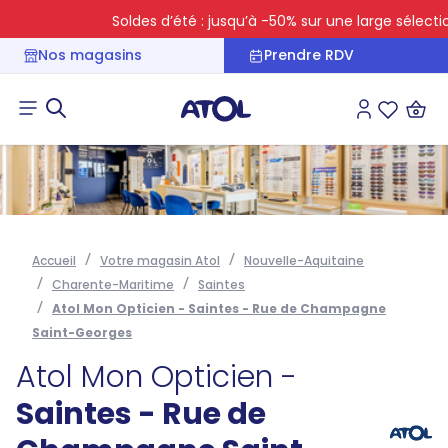
Soldes d’été : jusqu’à -50% sur une large sélection
Nos magasins
Prendre RDV
Connexion
Liste des 
Accueil
Votre magasin Atol
Nouvelle-Aquitaine
Charente-Maritime
Saintes
Atol Mon Opticien - Saintes - Rue de Champagne
Saint-Georges
Atol Mon Opticien -
Saintes - Rue de