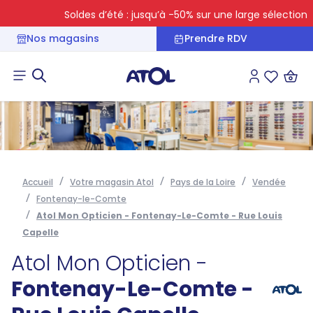
Soldes d’été : jusqu’à -50% sur une large sélection
Nos magasins
Prendre RDV
Connexion
Liste des 
Accueil
Votre magasin Atol
Pays de la Loire
Vendée
Fontenay-le-Comte
Atol Mon Opticien - Fontenay-Le-Comte - Rue Louis
Capelle
Atol Mon Opticien -
Fontenay-Le-Comte -