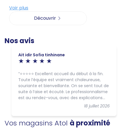
Voir plus
Découvrir
Nos avis
Ait idir Sofia tinhinane
⭐⭐⭐⭐⭐ Excellent accueil du début à la fin.
Toute l’équipe est vraiment chaleureuse,
souriante et bienveillante. On se sent tout de
suite à l’aise et écouté. Le professionnalisme
est au rendez-vous, avec des explications
claires et un accompagnement de qualité.
18 juillet 2026
C’est agréable de voir une équipe aussi
gentille, disponible et attentive. Une très belle
Vos magasins Atol
à proximité
expérience, je recommande sans hésiter !