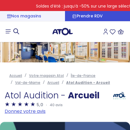
Soldes d’été : jusqu’à -50% sur une large sélectio
Nos magasins
Prendre RDV
Connexion
Liste des 
Accueil
Votre magasin Atol
Île-de-France
Val-de-Marne
Arcueil
Atol Audition - Arcueil
Atol Audition -
Arcueil
5,0
40 avis
Donnez votre avis