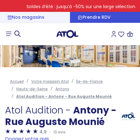
Soldes d’été : jusqu’à -50% sur une large sélection
Nos magasins
Prendre RDV
Connexion
Liste des 
Accueil
Votre magasin Atol
Île-de-France
Hauts-de-Seine
Antony
Atol Audition - Antony - Rue Auguste Mounié
Atol Audition -
Antony -
Rue Auguste Mounié
4,9
13 avis
Donnez votre avis