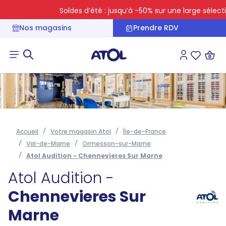
Soldes d’été : jusqu’à -50% sur une large sélection
Nos magasins
Prendre RDV
Connexion
Liste des 
Accueil
Votre magasin Atol
Île-de-France
Val-de-Marne
Ormesson-sur-Marne
Atol Audition - Chennevieres Sur Marne
Atol Audition -
Chennevieres Sur
Marne