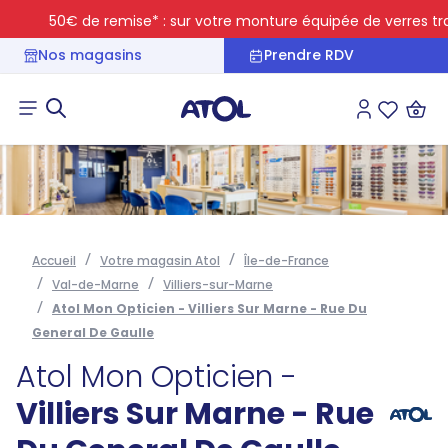
50€ de remise* : sur votre monture équipée de verres transiti
Nos magasins
Prendre RDV
Connexion
Liste des 
Accueil
Votre magasin Atol
Île-de-France
Val-de-Marne
Villiers-sur-Marne
Atol Mon Opticien - Villiers Sur Marne - Rue Du
General De Gaulle
Atol Mon Opticien -
Villiers Sur Marne - Rue