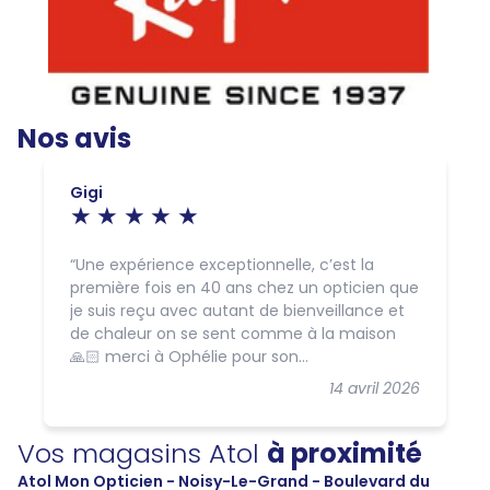
Nos avis
Gigi
Une expérience exceptionnelle, c’est la
première fois en 40 ans chez un opticien que
je suis reçu avec autant de bienveillance et
de chaleur on se sent comme à la maison
🙏🏻 merci à Ophélie pour son
professionnalisme, sa disponibilité, sa
14 avril 2026
patience 😰😂, et surtout sa gentillesse et
son humour, mon épouse et moi même
Vos magasins Atol
à proximité
avons été conquis par cette boutique et
surtout par son équipe, n’oublions pas le
Atol Mon Opticien - Noisy-Le-Grand - Boulevard du