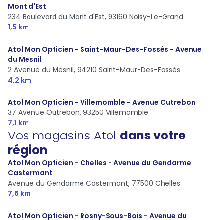
collègue d’Ophélie qui est tout aussi
Mont d'Est
professionnel et d’une amabilité sans faille
234 Boulevard du Mont d'Est,
93160 Noisy-Le-Grand
🙏🏻 je n’irai plus ailleurs à l’avenir!!! Comme
1,5 km
tout le monde le dit quand vous avez trouvé
la perfection vous ne vous contenterez plus
Atol Mon Opticien - Saint-Maur-Des-Fossés - Avenue
du minimum !!!!! Encore un grand merci à
du Mesnil
Ophélie de la part de tic et tac 😂😂😂😂
2 Avenue du Mesnil,
94210 Saint-Maur-Des-Fossés
4,2 km
Atol Mon Opticien - Villemomble - Avenue Outrebon
37 Avenue Outrebon,
93250 Villemomble
7,1 km
Vos magasins Atol
dans votre
région
Atol Mon Opticien - Chelles - Avenue du Gendarme
Castermant
Avenue du Gendarme Castermant,
77500 Chelles
7,6 km
Atol Mon Opticien - Rosny-Sous-Bois - Avenue du