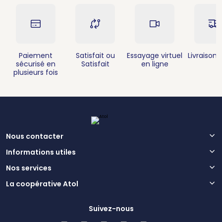
Paiement
Satisfait ou
Essayage virtuel
Livraison 
sécurisé en
Satisfait
en ligne
plusieurs fois
Nous contacter
Informations utiles
Nos services
La coopérative Atol
Suivez-nous