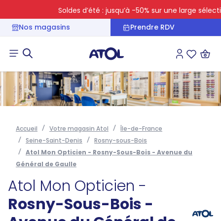
Soldes d’été : jusqu’à -50% sur une large sélection
Nos magasins
Prendre RDV
Connexion
Liste des 
Accueil
Votre magasin Atol
Île-de-France
Seine-Saint-Denis
Rosny-sous-Bois
Atol Mon Opticien - Rosny-Sous-Bois - Avenue du
Général de Gaulle
Atol Mon Opticien -
Rosny-Sous-Bois -