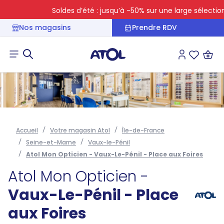
Soldes d’été : jusqu’à -50% sur une large sélection
Nos magasins
Prendre RDV
Connexion
Liste des 
Accueil
Votre magasin Atol
Île-de-France
Seine-et-Marne
Vaux-le-Pénil
Atol Mon Opticien - Vaux-Le-Pénil - Place aux Foires
Atol Mon Opticien -
Vaux-Le-Pénil - Place
aux Foires