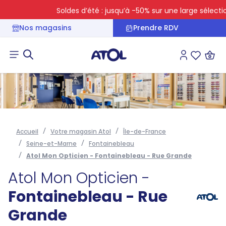
Soldes d’été : jusqu’à -50% sur une large sélection
Nos magasins
Prendre RDV
Connexion
Liste des 
Accueil
Votre magasin Atol
Île-de-France
Seine-et-Marne
Fontainebleau
Atol Mon Opticien - Fontainebleau - Rue Grande
Atol Mon Opticien -
Fontainebleau - Rue
Grande