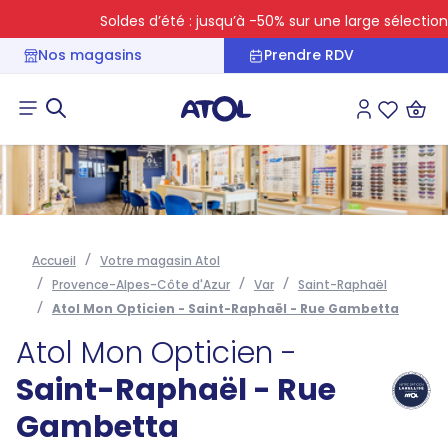
Soldes d’été : jusqu’à -50% sur une large sélection
Nos magasins
Prendre RDV
Connexion
Liste des 
Accueil
Votre magasin Atol
Provence-Alpes-Côte d'Azur
Var
Saint-Raphaël
Atol Mon Opticien - Saint-Raphaël - Rue Gambetta
Atol Mon Opticien -
Saint-Raphaël - Rue
Gambetta