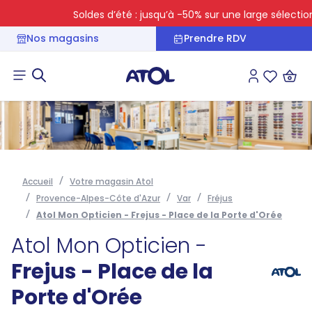
Soldes d’été : jusqu’à -50% sur une large sélection
Nos magasins
Prendre RDV
Connexion
Liste des 
Accueil
Votre magasin Atol
Provence-Alpes-Côte d'Azur
Var
Fréjus
Atol Mon Opticien - Frejus - Place de la Porte d'Orée
Atol Mon Opticien -
Frejus - Place de la
Porte d'Orée