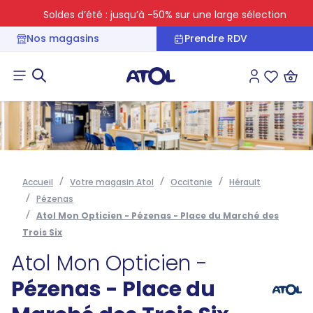
Soldes d’été : jusqu’à -50% sur une large sélection
Nos magasins
Prendre RDV
Connexion
Liste des 
Accueil
Votre magasin Atol
Occitanie
Hérault
Pézenas
Atol Mon Opticien - Pézenas - Place du Marché des
Trois Six
Atol Mon Opticien -
Pézenas - Place du