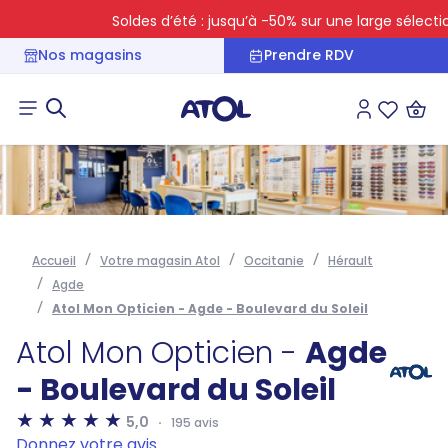
Soldes d’été : jusqu’à -50% sur une large sélection
Nos magasins
Prendre RDV
Connexion
Liste des 
Accueil
Votre magasin Atol
Occitanie
Hérault
Agde
Atol Mon Opticien - Agde - Boulevard du Soleil
Atol Mon Opticien -
Agde
- Boulevard du Soleil
5,0
195 avis
Donnez votre avis