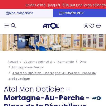
Soldes d’été : jusqu’à -50% sur une large sélection
Nos magasins
Prendre RDV
Connexion
Liste des 
Accueil
Votre magasin Atol
Normandie
Orne
Mortagne-au-Perche
Atol Mon Opticien - Mortagne-Au-Perche - Place de
la République
Atol Mon Opticien -
Mortagne-Au-Perche -