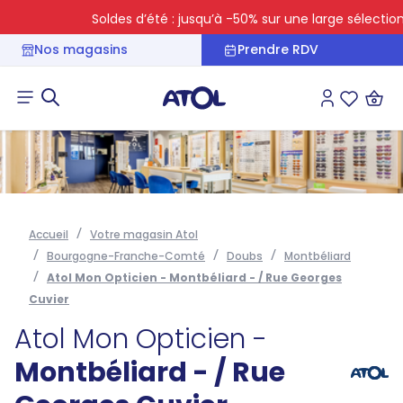
Soldes d’été : jusqu’à -50% sur une large sélection
Nos magasins
Prendre RDV
Connexion
Liste des 
Accueil
Votre magasin Atol
Bourgogne-Franche-Comté
Doubs
Montbéliard
Atol Mon Opticien - Montbéliard - / Rue Georges
Cuvier
Atol Mon Opticien -
Montbéliard - / Rue