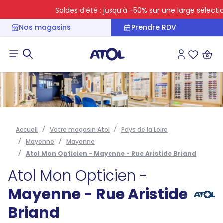
Soldes d’été : jusqu’à -50% sur une large sélection
Nos magasins
Prendre RDV
Connexion
Liste des 
Accueil
Votre magasin Atol
Pays de la Loire
Mayenne
Mayenne
Atol Mon Opticien - Mayenne - Rue Aristide Briand
Atol Mon Opticien -
Mayenne - Rue Aristide
Briand