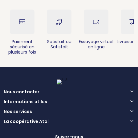
Paiement
Satisfait ou
Essayage virtuel
Livraison 
sécurisé en
Satisfait
en ligne
plusieurs fois
Nous contacter
Informations utiles
Nos services
La coopérative Atol
Suivez-nous