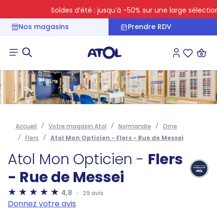
Soldes d’été : jusqu’à -50% sur une large sélection
Nos magasins
Prendre RDV
Connexion
Liste des 
Accueil
Votre magasin Atol
Normandie
Orne
Flers
Atol Mon Opticien - Flers - Rue de Messei
Atol Mon Opticien -
Flers
- Rue de Messei
4,8
29 avis
Donnez votre avis