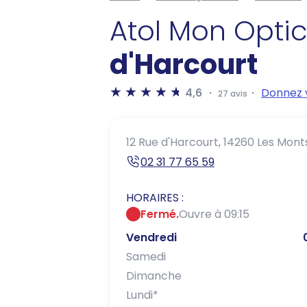
Atol Mon Opti
d'Harcourt
4,6
Donnez v
27 avis
12 Rue d'Harcourt,
14260 Les Mont
02 31 77 65 59
HORAIRES :
Fermé.
Ouvre à 09:15
Vendredi
Samedi
Dimanche
Lundi
*