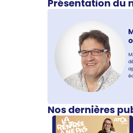
Présentation du
M
M.
dé
ap
é
Nos dernières pu