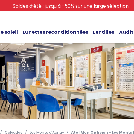
Soldes d’été : jusqu’à -50% sur une large sélection
e soleil
Lunettes reconditionnées
Lentilles
Audit
Calvados
Les Monts d'Aunay
Atol Mon Opticien - Les Monts