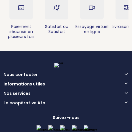
Paiement
Satisfait ou
Essayage virtuel
Livraison 
sécurisé en
Satisfait
en ligne
plusieurs fois
Nous contacter
Informations utiles
Nos services
La coopérative Atol
Suivez-nous