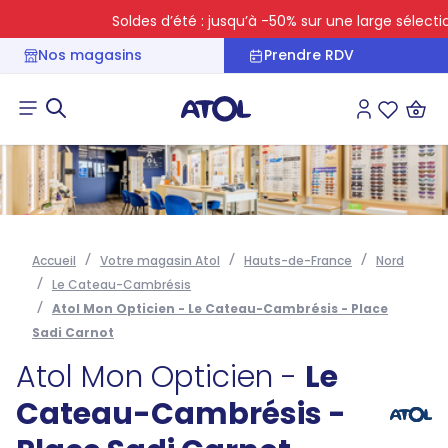
Soldes d’été : jusqu’à -50% sur une large sélection
Nos magasins
Prendre RDV
Connexion
Liste des 
Accueil
Votre magasin Atol
Hauts-de-France
Nord
Le Cateau-Cambrésis
Atol Mon Opticien - Le Cateau-Cambrésis - Place
Sadi Carnot
Atol Mon Opticien -
Le
Cateau-Cambrésis -