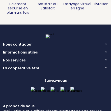
Paiement
Satisfait ou
Essayage virtuel
Livraison 
sécurisé en
Satisfait
en ligne
plusieurs fois
Nous contacter
Informations utiles
Nos services
La coopérative Atol
Suivez-nous
A propos de nous
Atol Optique et Audition, réseau d’experts à votre service