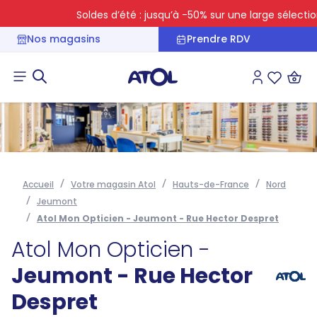
Soldes d’été : jusqu’à -50% sur une large sélection
Nos magasins
Prendre RDV
Connexion
Liste des 
Accueil
Votre magasin Atol
Hauts-de-France
Nord
Jeumont
Atol Mon Opticien - Jeumont - Rue Hector Despret
Atol Mon Opticien -
Jeumont - Rue Hector
Despret