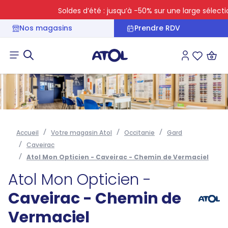
Soldes d’été : jusqu’à -50% sur une large sélection
Nos magasins
Prendre RDV
Connexion
Liste des 
Accueil
Votre magasin Atol
Occitanie
Gard
Caveirac
Atol Mon Opticien - Caveirac - Chemin de Vermaciel
Atol Mon Opticien -
Caveirac - Chemin de
Vermaciel