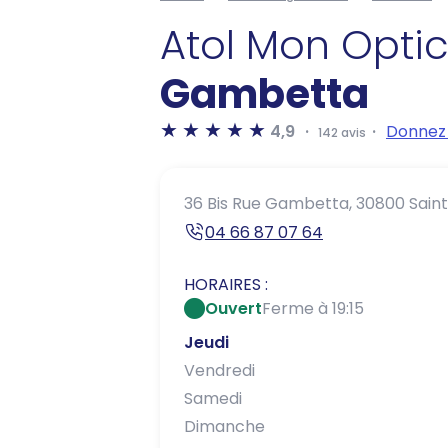
Atol Mon Opti
Gambetta
4,9
Donnez 
142 avis
36 Bis Rue Gambetta,
30800 Saint
04 66 87 07 64
HORAIRES :
Ouvert
Ferme à 19:15
Jeudi
Vendredi
Samedi
Dimanche