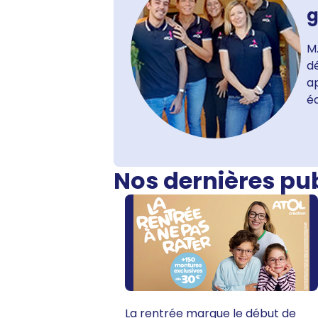
g
M.
dé
ap
é
Nos dernières pu
La rentrée marque le début de