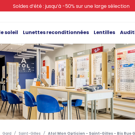
Soldes d’été : jusqu’à -50% sur une large sélection
e soleil
Lunettes reconditionnées
Lentilles
Audit
Gard
Saint-Gilles
Atol Mon Opticien - Saint-Gilles - Bis Ru