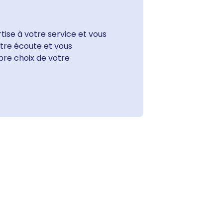
tise à votre service et vous
votre écoute et vous
bre choix de votre
Les nouveaux clips