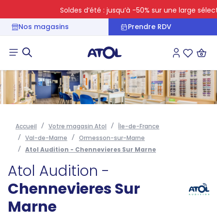
Soldes d’été : jusqu’à -50% sur une large sélectio
Nos magasins
Prendre RDV
Connexion
Liste des 
Accueil
Votre magasin Atol
Île-de-France
Val-de-Marne
Ormesson-sur-Marne
Atol Audition - Chennevieres Sur Marne
Atol Audition -
Chennevieres Sur
Marne