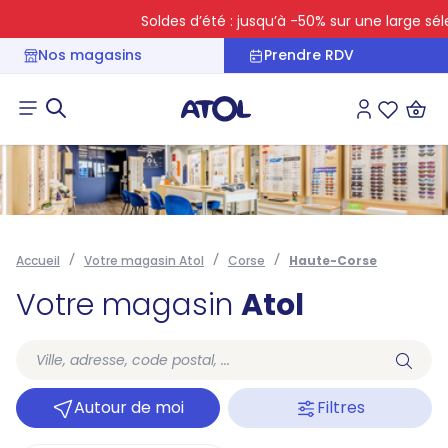
Soldes d’été : jusqu’à -50% sur une large séle
Nos magasins
Prendre RDV
Connexion
Liste des 
Accueil
Votre magasin Atol
Corse
Haute-Corse
Votre magasin
Atol
Autour de moi
Filtres