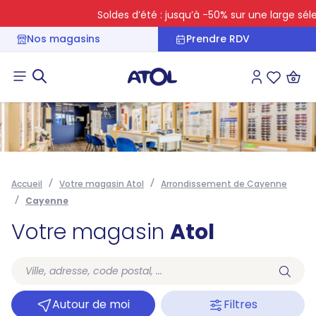
Soldes d’été : jusqu’à -50% sur une large sélec
Nos magasins
Prendre RDV
Connexion
Liste des 
Accueil
Votre magasin Atol
Arrondissement de Cayenne
Cayenne
Votre magasin
Atol
Autour de moi
Filtres