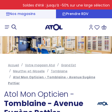
Soldes d’été : jusqu’à -50% sur une large sélection
Nos magasins
Prendre RDV
Connexion
Liste des 
Accueil
Votre magasin Atol
Grand Est
Meurthe-et-Moselle
Tomblaine
Atol Mon Opticien - Tomblaine - Avenue Eugène
Pottier
Atol Mon Opticien -
Tomblaine - Avenue