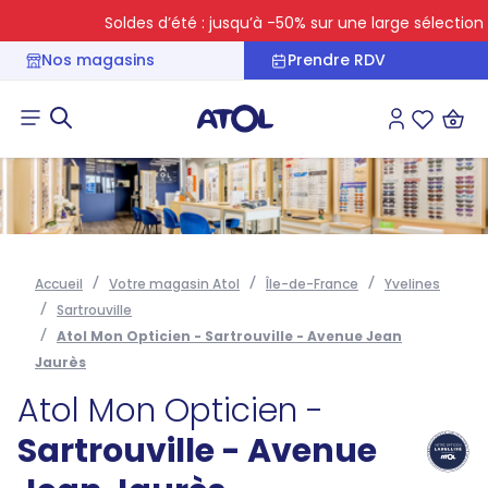
Soldes d’été : jusqu’à -50% sur une large sélection
Nos magasins
Prendre RDV
Connexion
Liste des 
Accueil
Votre magasin Atol
Île-de-France
Yvelines
Sartrouville
Atol Mon Opticien - Sartrouville - Avenue Jean
Jaurès
Atol Mon Opticien -
Sartrouville - Avenue